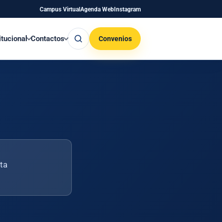
Campus Virtual
Agenda Web
Instagram
Buscar
itucional
Contactos
Convenios
rta