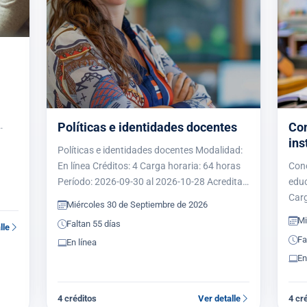
Políticas e identidades docentes
Con
ins
a
Políticas e identidades docentes Modalidad:
En línea Créditos: 4 Carga horaria: 64 horas
Cono
Período: 2026-09-30 al 2026-10-28 Acredita
educ
maestría: Sí Acredita doctorado: No
Carg
Miércoles 30 de Septiembre de 2026
Presentación El seminario Políticas e
al 2
Mi
Faltan 55 días
lle
Identidades Docentes…
doct
Fa
En línea
Con
En
4 créditos
Ver detalle
4 cr