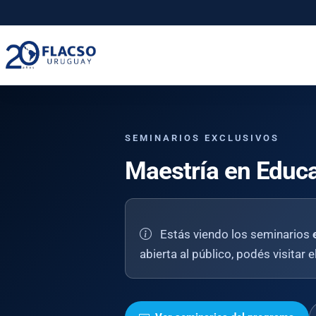
Saltar
Saltar
al
al
contenido
contenido
principal
SEMINARIOS EXCLUSIVOS
Maestría en Educa
Estás viendo los seminarios
abierta al público, podés visitar 