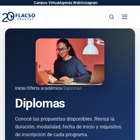
Saltar
Saltar
Campus Virtual
Agenda Web
Instagram
al
al
Buscar
Abrir
contenido
contenido
menú
principal
Inicio
/
Oferta académica
/
Diplomas
Diplomas
Conocé las propuestas disponibles. Revisá la
duración, modalidad, fecha de inicio y requisitos
de inscripción de cada programa.