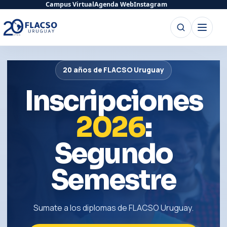
Saltar
Saltar
Campus Virtual
Agenda Web
Instagram
al
al
Buscar
Abrir
contenido
contenido
menú
principal
20 años de FLACSO Uruguay
Inscripciones
2026
:
Segundo
Semestre
Sumate a los diplomas de FLACSO Uruguay.