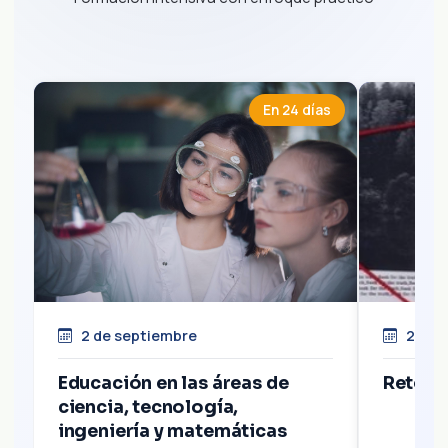
En 24 días
2 de septiembre
2 de 
Educación en las áreas de
Retóri
ciencia, tecnología,
ingeniería y matemáticas