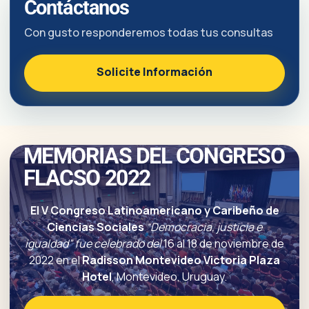
Contáctanos
Con gusto responderemos todas tus consultas
Solicite Información
MEMORIAS DEL CONGRESO
FLACSO 2022
El V Congreso Latinoamericano y Caribeño de
Ciencias Sociales
“Democracia, justicia e
igualdad” fue celebrado del
16 al 18 de noviembre de
2022 en el
Radisson Montevideo Victoria Plaza
Hotel
, Montevideo, Uruguay.