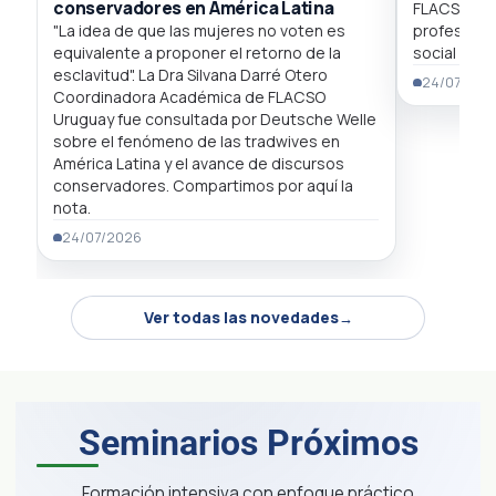
conservadores en América Latina
FLACSO Uru
"La idea de que las mujeres no voten es
profesional
equivalente a proponer el retorno de la
social y la
esclavitud". La Dra Silvana Darré Otero
24/07/202
Coordinadora Académica de FLACSO
Uruguay fue consultada por Deutsche Welle
sobre el fenómeno de las tradwives en
América Latina y el avance de discursos
conservadores. Compartimos por aquí la
nota.
24/07/2026
Ver todas las novedades
Seminarios Próximos
Formación intensiva con enfoque práctico