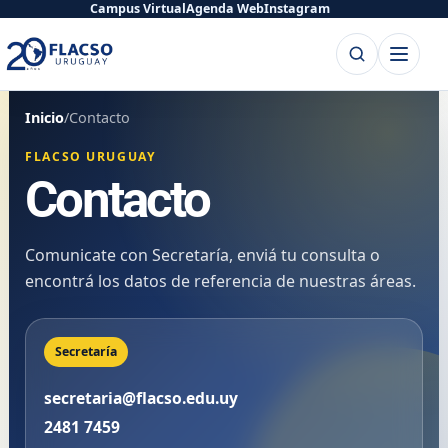
Saltar
Saltar
Campus Virtual
Agenda Web
Instagram
al
al
Buscar
Abrir
contenido
contenido
menú
principal
Inicio
/
Contacto
FLACSO URUGUAY
Contacto
Comunicate con Secretaría, enviá tu consulta o
encontrá los datos de referencia de nuestras áreas.
Secretaría
secretaria@flacso.edu.uy
2481 7459