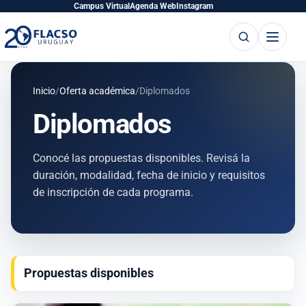
Saltar
Saltar
Campus Virtual
Agenda Web
Instagram
al
al
Buscar
Abrir
contenido
contenido
menú
principal
Inicio
/
Oferta académica
/
Diplomados
Diplomados
Conocé las propuestas disponibles. Revisá la
duración, modalidad, fecha de inicio y requisitos
de inscripción de cada programa.
Propuestas disponibles