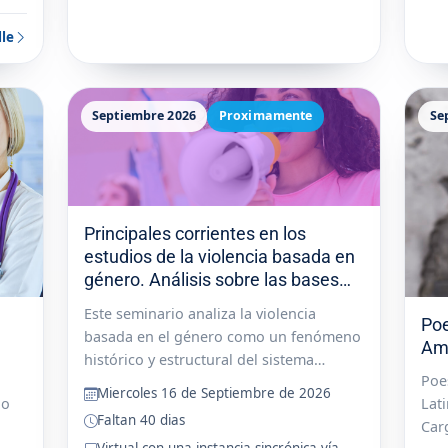
lle
Septiembre 2026
Proximamente
Se
Principales corrientes en los
estudios de la violencia basada en
género. Análisis sobre las bases
culturales que la sustentan y
Este seminario analiza la violencia
Poe
reproducen.
basada en el género como un fenómeno
Amé
histórico y estructural del sistema
Poe
patriarcal, desde una perspectiva
Miercoles 16 de Septiembre de 2026
io
Lat
feminista e interdisciplinaria. A partir de
Faltan 40 dias
Car
distintos aportes teóricos, se examinan
Virtual con una instancia sincrónica vía