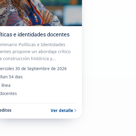
íticas e identidades docentes
seminario Políticas e Identidades
entes propone un abordaje crítico
a construcción histórica y
temporánea de la identidad docente,
iercoles 30 de Septiembre de 2026
culando aportes de la Historia de la
ltan 54 dias
ación y el Análisis Político del
 línea
urso....
 docentes
editos
Ver detalle