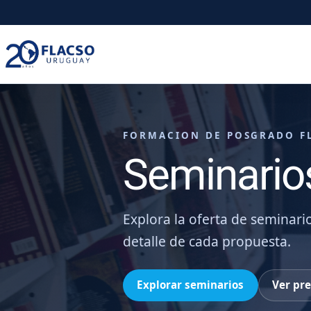
Saltar
Saltar
al
al
contenido
contenido
principal
FORMACION DE POSGRADO F
Seminario
Explora la oferta de seminari
detalle de cada propuesta.
Explorar seminarios
Ver pr