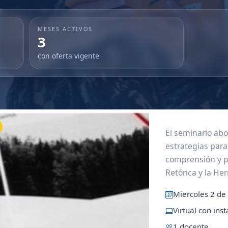
MESES ACTIVOS
3
con oferta vigente
El seminario ab
estrategias para
comprensión y p
Retórica y la H
finalidad brind
Miercoles 2 de
historia, sus cate
Virtual con ins
1 docente