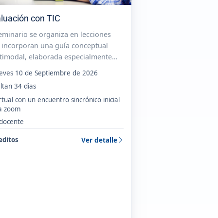
luación con TIC
seminario se organiza en lecciones
 incorporan una guía conceptual
timodal, elaborada especialmente
a la Maestría EduTIC, así como
ueves 10 de Septiembre de 2026
ividades que estructuran el proceso
ltan 34 dias
apropiación del conocimiento y
rtual con un encuentro sincrónico inicial
iografía obligatoria y
ía zoom
plementaria....
 docente
editos
Ver detalle