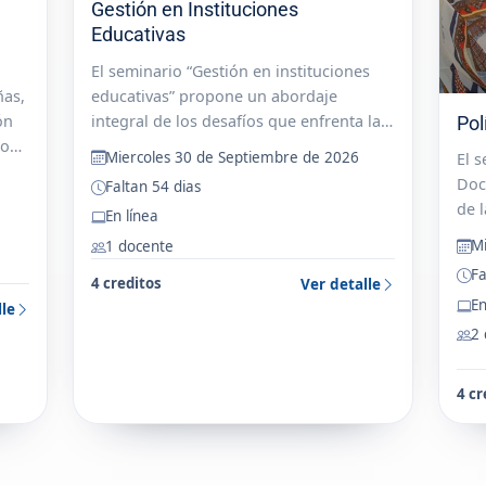
Gestión en Instituciones
Educativas
El seminario “Gestión en instituciones
educativas” propone un abordaje
ñas,
integral de los desafíos que enfrenta la
ón
Pol
gestión escolar en el contexto
hos
Miercoles 30 de Septiembre de 2026
El 
contemporáneo, poniendo en el centro
s,
Doc
Faltan 54 dias
la dimensión pedagógica como eje
de l
En línea
articulador de la...
con
M
1 docente
arti
Fa
Educ
4 creditos
Ver detalle
En
Disc
lle
2
4 cr