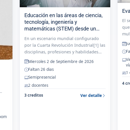
Eva
Educación en las áreas de ciencia,
El 
tecnología, ingeniería y
que
matemáticas (STEM) desde un
mul
enfoque de género
En un escenario mundial configurado
par
J
por la Cuarta Revolución Industrial[1] las
act
Fa
disciplinas, profesiones y habilidades
de 
STEM (Ciencia, Tecnología, Ingeniería y
Vi
bibl
Miercoles 2 de Septiembre de 2026
v
Matemáticas, por su sigla en inglés)
com
Faltan 26 dias
ocupan un lugar neurálgico en la actual
1
Semipresencial
sociedad...
4 cr
2 docentes
3 creditos
Ver detalle
s
zoom