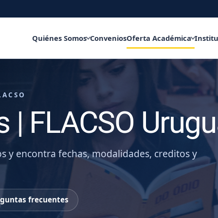
Quiénes Somos
Convenios
Oferta Académica
Instit
LACSO
s | FLACSO Urugu
os y encontra fechas, modalidades, creditos y
eguntas frecuentes