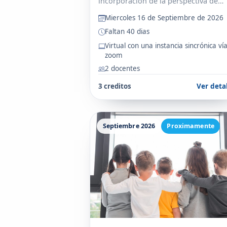
incorporación de la perspectiva de
género e interseccionalidad en la
Miercoles 16 de Septiembre de 2026
atención a la salud, en el marco de l
Faltan 40 dias
derechos humanos.
Virtual con una instancia sincrónica ví
zoom
2 docentes
3 creditos
Ver deta
Septiembre 2026
Proximamente