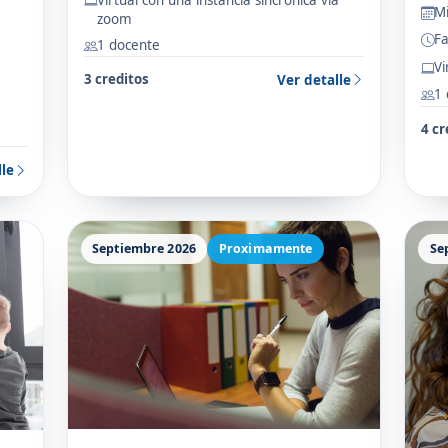
09-
las raíces,...
M
zoom
Acr
Fa
1 docente
os
Obj
Vi
Real
3 creditos
Ver detalle
a
1
4 cr
lle
Septiembre 2026
Proximamente
Se