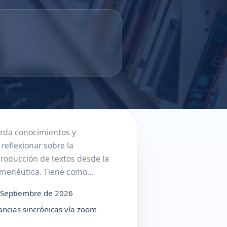
orda conocimientos y
 reflexionar sobre la
roducción de textos desde la
ermenéutica. Tiene como
ar un panorama general de su
 Septiembre de 2026
gorías y...
tancias sincrónicas vía zoom