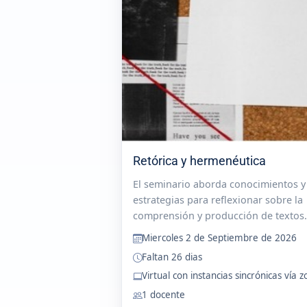
Retórica y hermenéutica
El seminario aborda conocimientos y
estrategias para reflexionar sobre la
comprensión y producción de textos
desde la Retórica y la Hermenéutica.
Miercoles 2 de Septiembre de 2026
Tiene como finalidad brindar un
Faltan 26 dias
panorama general de su historia, su
Virtual con instancias sincrónicas vía 
categorías y...
1 docente