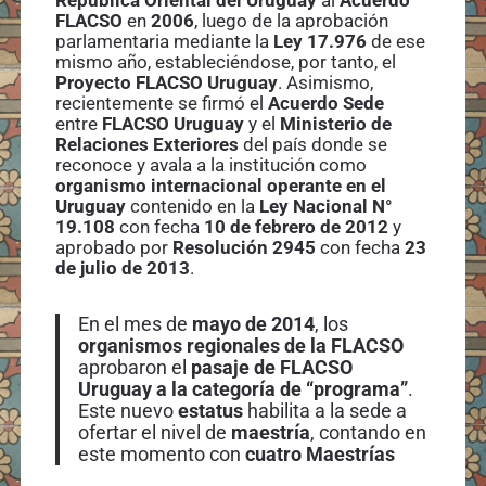
República Oriental del Uruguay
al
Acuerdo
FLACSO
en
2006
, luego de la aprobación
parlamentaria mediante la
Ley 17.976
de ese
mismo año, estableciéndose, por tanto, el
Proyecto FLACSO Uruguay
. Asimismo,
recientemente se firmó el
Acuerdo Sede
entre
FLACSO Uruguay
y el
Ministerio de
Relaciones Exteriores
del país donde se
reconoce y avala a la institución como
organismo internacional operante en el
Uruguay
contenido en la
Ley Nacional N°
19.108
con fecha
10 de febrero de 2012
y
aprobado por
Resolución 2945
con fecha
23
de julio de 2013
.
En el mes de
mayo de 2014
, los
organismos regionales de la FLACSO
aprobaron el
pasaje de FLACSO
Uruguay a la categoría de “programa”
.
Este nuevo
estatus
habilita a la sede a
ofertar el nivel de
maestría
, contando en
este momento con
cuatro Maestrías