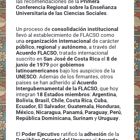
las recomendaciones de la
Primera
Conferencia Regional sobre la Enseñanza
Universitaria de las Ciencias Sociales
.
Un proceso de
consolidación institucional
llevó al establecimiento de FLACSO como
una
organización internacional
de carácter
público
,
regional
y
autónomo
, a través del
Acuerdo FLACSO
, tratado internacional
suscrito en
San José de Costa Rica
el
8 de
junio de 1979
por
gobiernos
latinoamericanos
bajo los auspicios de la
UNESCO
. Además de los firmantes, otros
países se han adherido al
Acuerdo
Intergubernamental de la FLACSO
, que hoy
integran
18 Estados miembros
:
Argentina
,
Bolivia
,
Brasil
,
Chile
,
Costa Rica
,
Cuba
,
Ecuador
,
El Salvador
,
Guatemala
,
Honduras
,
México
,
Nicaragua
,
Panamá
,
Paraguay
,
Perú
,
República Dominicana
,
Surinam
y
Uruguay
.
El
Poder Ejecutivo
ratificó la
adhesión
de la