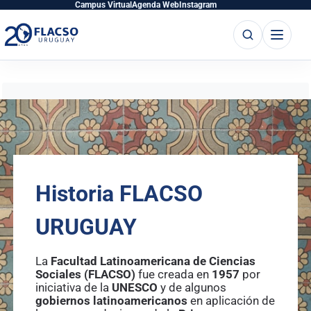
Saltar
Saltar
Campus Virtual
Agenda Web
Instagram
al
al
Buscar
Abrir
contenido
contenido
principal
menú
Historia FLACSO
URUGUAY
La
Facultad Latinoamericana de Ciencias
Sociales (FLACSO)
fue creada en
1957
por
iniciativa de la
UNESCO
y de algunos
gobiernos latinoamericanos
en aplicación de