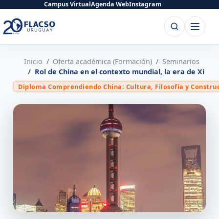
Saltar
Saltar
Campus Virtual
Agenda Web
Instagram
al
al
Buscar
Abrir
contenido
contenido
menú
principal
Inicio
Oferta académica (Formación)
Seminarios
Rol de China en el contexto mundial, la era de Xi
Diploma Comprendiendo China: Cultura, Filosofía y Construc