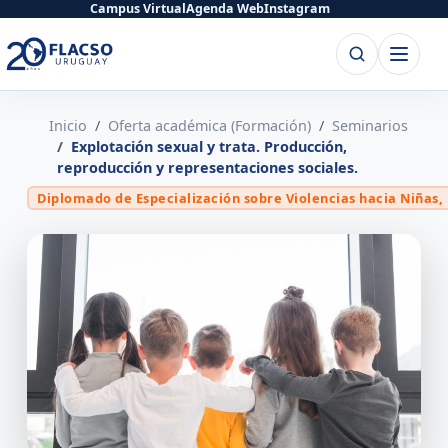
Saltar
Saltar
Campus Virtual
Agenda Web
Instagram
al
al
Buscar
Abrir
contenido
contenido
menú
principal
Inicio
Oferta académica (Formación)
Seminarios
Explotación sexual y trata. Producción,
reproducción y representaciones sociales.
Diplomado de Especialización sobre Violencias hacia Niñas,