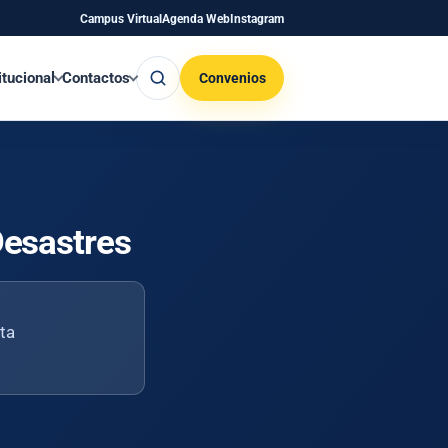
Campus Virtual
Agenda Web
Instagram
Buscar
itucional
Contactos
Convenios
Desastres
rta