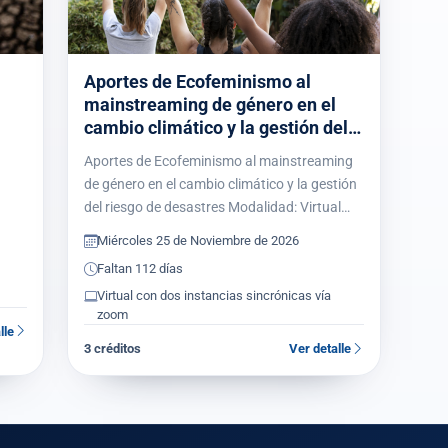
Aportes de Ecofeminismo al
mainstreaming de género en el
cambio climático y la gestión del
riesgo de desastres
Aportes de Ecofeminismo al mainstreaming
de género en el cambio climático y la gestión
del riesgo de desastres Modalidad: Virtual
a
con dos instancias sincrónicas vía zoom
Miércoles 25 de Noviembre de 2026
Créditos: 3 Carga horaria:…
Faltan 112 días
Virtual con dos instancias sincrónicas vía
zoom
lle
3 créditos
Ver detalle