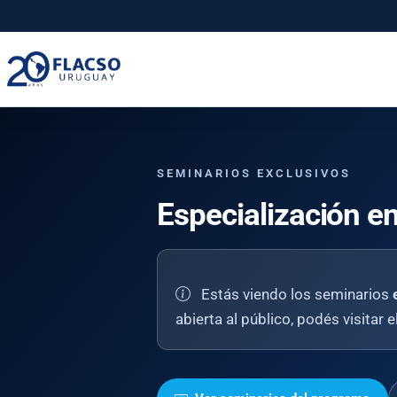
Saltar
Saltar
al
al
contenido
contenido
principal
SEMINARIOS EXCLUSIVOS
Especialización e
Estás viendo los seminarios
abierta al público, podés visitar 