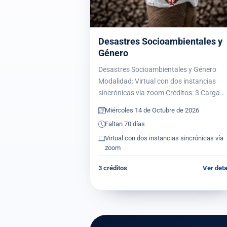
Desastres Socioambientales y
Género
Desastres Socioambientales y Género
Modalidad: Virtual con dos instancias
sincrónicas vía zoom Créditos: 3 Carga
horaria: 48 horas Período: 2026-10-14 al
Miércoles 14 de Octubre de 2026
2026-11-03 Acredita maestría: Sí Acredit
Faltan 70 días
doctorado: Sí Presentación Este…
Virtual con dos instancias sincrónicas vía
zoom
3 créditos
Ver deta