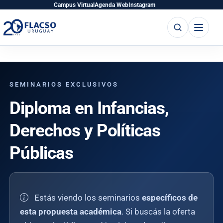
Saltar
Saltar
Campus Virtual
Agenda Web
Instagram
al
al
Buscar
Abrir
contenido
contenido
menú
principal
SEMINARIOS EXCLUSIVOS
Diploma en Infancias,
Derechos y Políticas
Públicas
Estás viendo los seminarios
específicos de
esta propuesta académica
. Si buscás la oferta