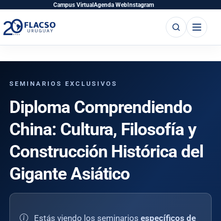
Saltar
Saltar
Campus Virtual
Agenda Web
Instagram
al
al
Buscar
Abrir
contenido
contenido
menú
principal
SEMINARIOS EXCLUSIVOS
Diploma Comprendiendo
China: Cultura, Filosofía y
Construcción Histórica del
Gigante Asiático
Estás viendo los seminarios
específicos de