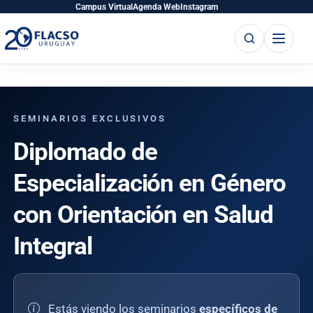
Saltar
Saltar
Campus Virtual
Agenda Web
Instagram
al
al
Buscar
Abrir
contenido
contenido
menú
principal
SEMINARIOS EXCLUSIVOS
Diplomado de
Especialización en Género
con Orientación en Salud
Integral
Estás viendo los seminarios
específicos de