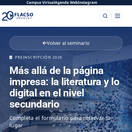
Saltar
Saltar
Campus Virtual
Agenda Web
Instagram
al
al
Buscar
Abrir
contenido
contenido
menú
principal
Volver al seminario
PREINSCRIPCIÓN 2026
Más allá de la página
impresa: la literatura y lo
digital en el nivel
secundario
Completa el formulario para reservar tu
lugar