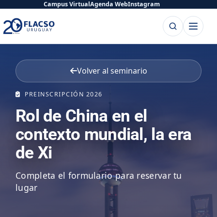
Saltar
Saltar
Campus Virtual
Agenda Web
Instagram
al
al
Buscar
Abrir
contenido
contenido
menú
principal
Volver al seminario
PREINSCRIPCIÓN 2026
Rol de China en el
contexto mundial, la era
de Xi
Completa el formulario para reservar tu
lugar