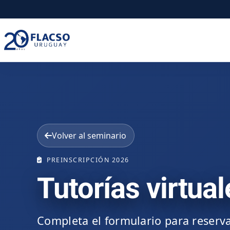
Saltar
Saltar
al
al
contenido
contenido
principal
Volver al seminario
PREINSCRIPCIÓN 2026
Tutorías virtual
Completa el formulario para reserva