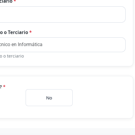
ciario
*
o o Terciario
*
 o terciario
o?
*
No