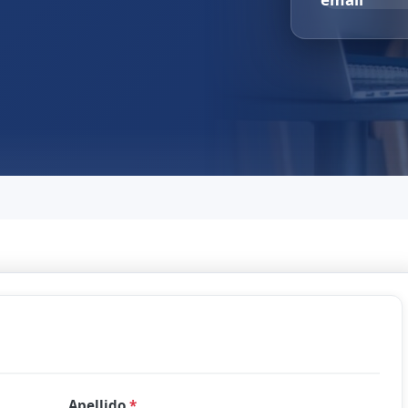
Apellido
*