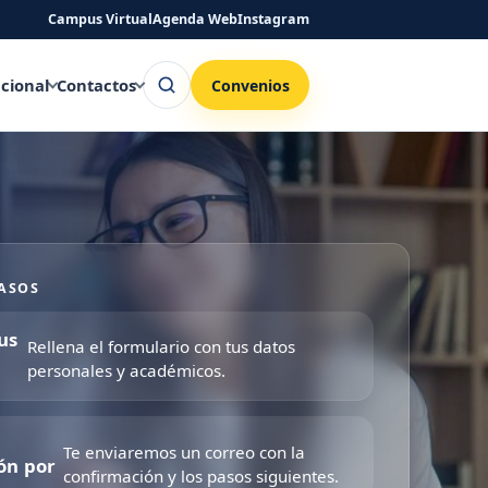
Campus Virtual
Agenda Web
Instagram
Buscar
ucional
Contactos
Convenios
ASOS
us
Rellena el formulario con tus datos
personales y académicos.
Te enviaremos un correo con la
ón por
confirmación y los pasos siguientes.