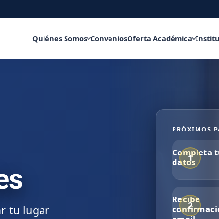
Quiénes Somos
Convenios
Oferta Académica
Instit
PRÓXIMOS P
Completa t
datos
es
Recibe
r tu lugar
confirmaci
email