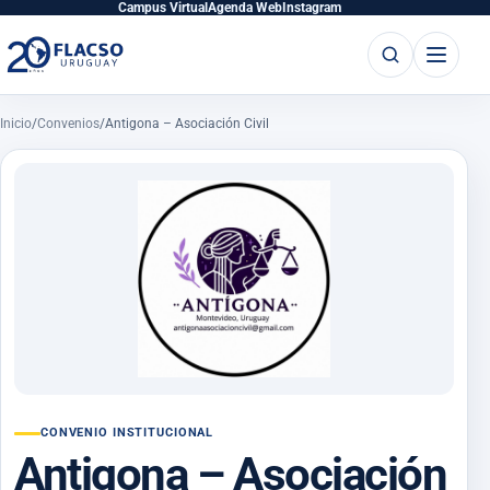
Saltar
Saltar
Campus Virtual
Agenda Web
Instagram
al
al
Buscar
Abrir
contenido
contenido
principal
menú
Inicio
/
Convenios
/
Antigona – Asociación Civil
CONVENIO INSTITUCIONAL
Antigona – Asociación