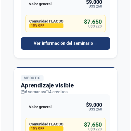
$9.000
Valor general
U$S 260
$7.650
Comunidad FLACSO
15% OFF
U$S 220
Ver información del seminario
→
MEDUTIC
Aprendizaje visible
6 semanas
4 créditos
$9.000
Valor general
U$S 260
$7.650
Comunidad FLACSO
15% OFF
U$S 220