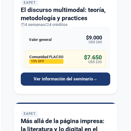
EAPET
El discurso multimodal: teoría,
metodología y practices
4 semanas
4 créditos
$9.000
Valor general
U$S 260
$7.650
Comunidad FLACSO
15% OFF
U$S 220
Ver información del seminario
→
EAPET
Más allá de la página impresa:
la literatura y lo digital en el