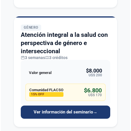
GÉNERO
Atención integral a la salud con
perspectiva de género e
interseccional
3 semanas
3 créditos
$8.000
Valor general
U$S 200
$6.800
Comunidad FLACSO
15% OFF
U$S 170
Ver información del seminario
→