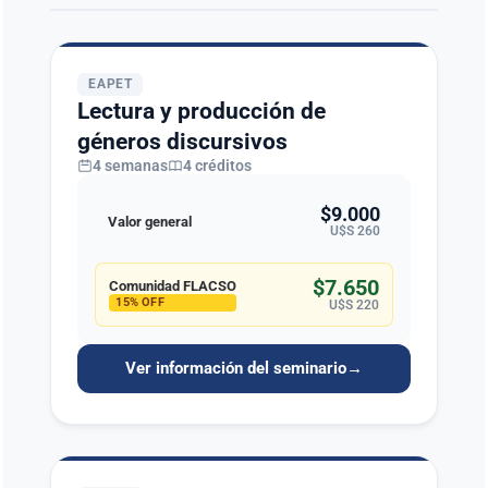
EAPET
Lectura y producción de
géneros discursivos
4 semanas
4 créditos
$9.000
Valor general
U$S 260
$7.650
Comunidad FLACSO
15% OFF
U$S 220
Ver información del seminario
→