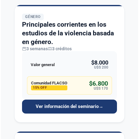
GÉNERO
Principales corrientes en los
estudios de la violencia basada
en género.
3 semanas
3 créditos
$8.000
Valor general
U$S 200
$6.800
Comunidad FLACSO
15% OFF
U$S 170
Ver información del seminario
→