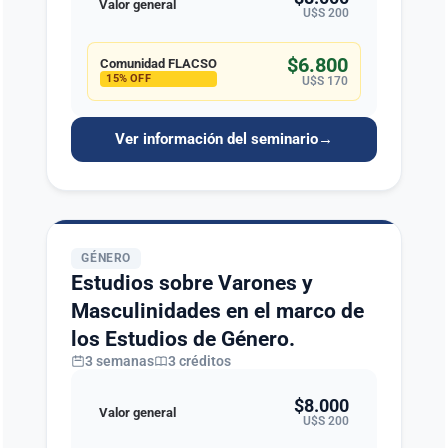
Valor general
U$S 200
$6.800
Comunidad FLACSO
15% OFF
U$S 170
Ver información del seminario
→
GÉNERO
Estudios sobre Varones y
Masculinidades en el marco de
los Estudios de Género.
3 semanas
3 créditos
$8.000
Valor general
U$S 200