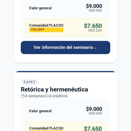
$9.000
Valor general
U$S 260
$7.650
Comunidad FLACSO
15% OFF
U$S 220
Ver información del seminario
→
EAPET
Retórica y hermenéutica
4 semanas
4 créditos
$9.000
Valor general
U$S 260
$7.650
Comunidad FLACSO