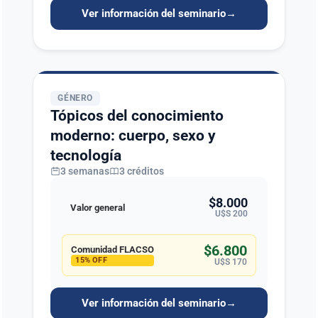
Ver información del seminario
→
GÉNERO
Tópicos del conocimiento
moderno: cuerpo, sexo y
tecnología
3 semanas
3 créditos
$8.000
Valor general
U$S 200
$6.800
Comunidad FLACSO
15% OFF
U$S 170
Ver información del seminario
→