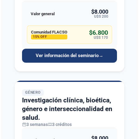
$8.000
Valor general
U$S 200
$6.800
Comunidad FLACSO
15% OFF
U$S 170
Ver información del seminario
→
GÉNERO
Investigación clínica, bioética,
género e interseccionalidad en
salud.
3 semanas
3 créditos
$8.000