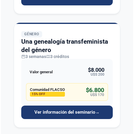
GÉNERO
Una genealogía transfeminista
del género
3 semanas
3 créditos
$8.000
Valor general
U$S 200
$6.800
Comunidad FLACSO
15% OFF
U$S 170
Ver información del seminario
→