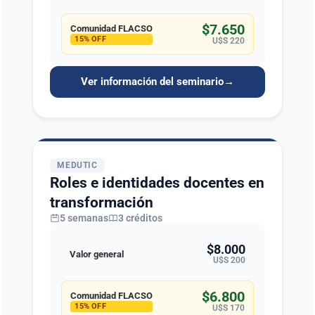
$7.650
Comunidad FLACSO
15% OFF
U$S 220
Ver información del seminario
→
MEDUTIC
Roles e identidades docentes en
transformación
5 semanas
3 créditos
$8.000
Valor general
U$S 200
$6.800
Comunidad FLACSO
15% OFF
U$S 170