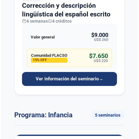
Corrección y descripción
lingüística del español escrito
4 semanas
4 créditos
$9.000
Valor general
U$S 260
$7.650
Comunidad FLACSO
15% OFF
U$S 220
Ver información del seminario
→
Programa: Infancia
5 seminarios