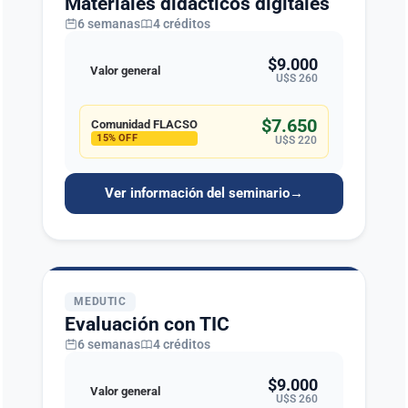
Materiales didácticos digitales
6 semanas
4 créditos
$9.000
Valor general
U$S 260
$7.650
Comunidad FLACSO
15% OFF
U$S 220
Ver información del seminario
→
MEDUTIC
Evaluación con TIC
6 semanas
4 créditos
$9.000
Valor general
U$S 260