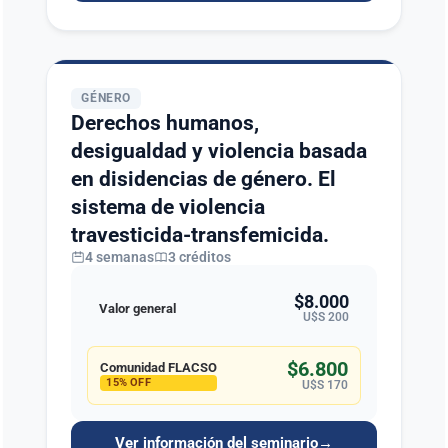
GÉNERO
Derechos humanos,
desigualdad y violencia basada
en disidencias de género. El
sistema de violencia
travesticida-transfemicida.
4 semanas
3 créditos
$8.000
Valor general
U$S 200
$6.800
Comunidad FLACSO
15% OFF
U$S 170
Ver información del seminario
→