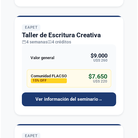
EAPET
Taller de Escritura Creativa
4 semanas
4 créditos
$9.000
Valor general
U$S 260
$7.650
Comunidad FLACSO
15% OFF
U$S 220
Ver información del seminario
→
EAPET