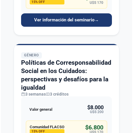
15% OFF
U$S 170
Ver información del seminario
→
GÉNERO
Políticas de Corresponsabilidad
Social en los Cuidados:
perspectivas y desafíos para la
igualdad
3 semanas
3 créditos
$8.000
Valor general
U$S 200
$6.800
Comunidad FLACSO
15% OFF
U$S 170