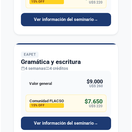
15% OFF
U$S 220
Ver información del seminario
→
EAPET
Gramática y escritura
4 semanas
4 créditos
$9.000
Valor general
U$S 260
$7.650
Comunidad FLACSO
15% OFF
U$S 220
Ver información del seminario
→