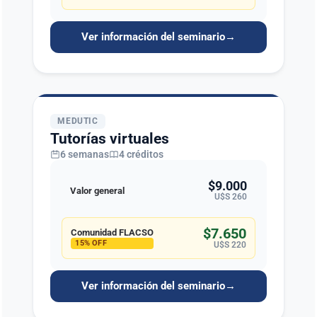
Ver información del seminario
→
MEDUTIC
Tutorías virtuales
6 semanas
4 créditos
$9.000
Valor general
U$S 260
$7.650
Comunidad FLACSO
15% OFF
U$S 220
Ver información del seminario
→