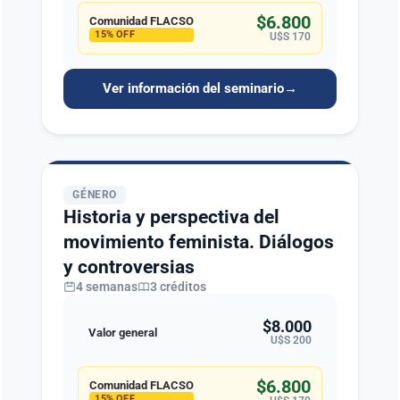
$6.800
Comunidad FLACSO
15% OFF
U$S 170
Ver información del seminario
→
GÉNERO
Historia y perspectiva del
movimiento feminista. Diálogos
y controversias
4 semanas
3 créditos
$8.000
Valor general
U$S 200
$6.800
Comunidad FLACSO
15% OFF