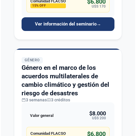
$6.800
Comunidad FLACSO
15% OFF
U$S 170
Ver información del seminario
→
GÉNERO
Género en el marco de los
acuerdos multilaterales de
cambio climático y gestión del
riesgo de desastres
3 semanas
3 créditos
$8.000
Valor general
U$S 200
$6.800
Comunidad FLACSO