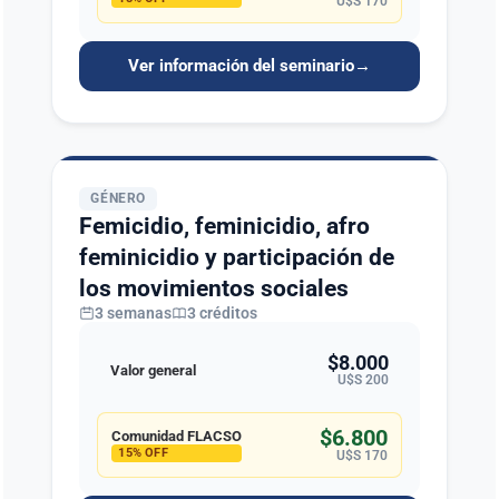
U$S 170
Ver información del seminario
→
GÉNERO
Femicidio, feminicidio, afro
feminicidio y participación de
los movimientos sociales
3 semanas
3 créditos
$8.000
Valor general
U$S 200
$6.800
Comunidad FLACSO
15% OFF
U$S 170