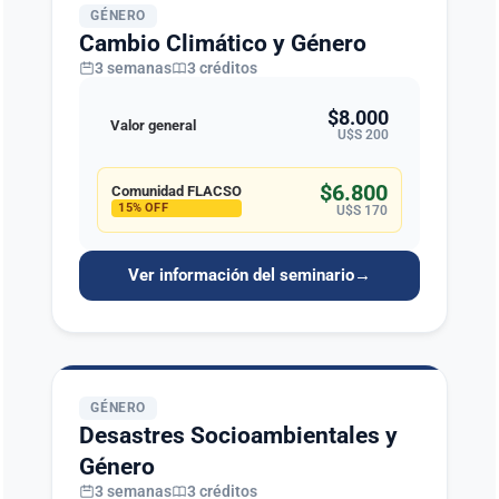
GÉNERO
Cambio Climático y Género
3 semanas
3 créditos
$8.000
Valor general
U$S 200
$6.800
Comunidad FLACSO
15% OFF
U$S 170
Ver información del seminario
→
GÉNERO
Desastres Socioambientales y
Género
3 semanas
3 créditos