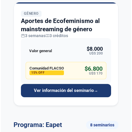
GÉNERO
Aportes de Ecofeminismo al
mainstreaming de género
3 semanas
3 créditos
$8.000
Valor general
U$S 200
$6.800
Comunidad FLACSO
15% OFF
U$S 170
Ver información del seminario
→
Programa: Eapet
8 seminarios