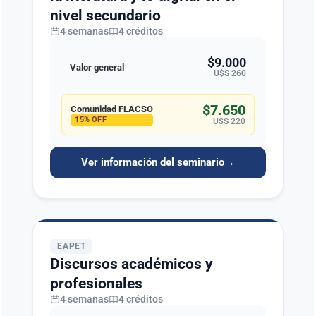
nivel secundario
4 semanas
4 créditos
$9.000
Valor general
U$S 260
$7.650
Comunidad FLACSO
15% OFF
U$S 220
Ver información del seminario
→
EAPET
Discursos académicos y
profesionales
4 semanas
4 créditos