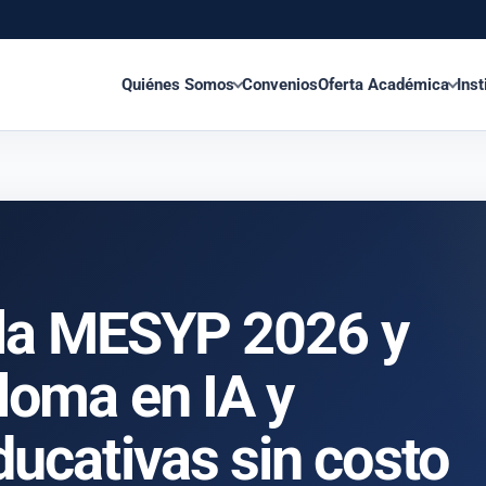
Quiénes Somos
Convenios
Oferta Académica
Inst
a la MESYP 2026 y
ploma en IA y
ducativas sin costo