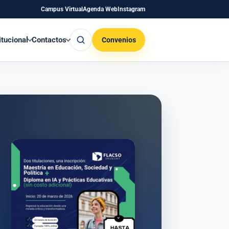
Campus Virtual
Agenda Web
Instagram
Buscar
itucional
Contactos
Convenios