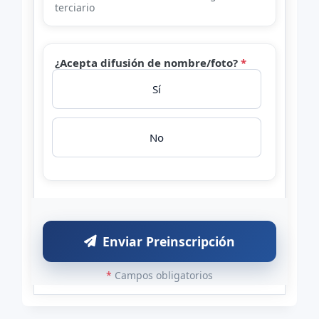
terciario
¿Acepta difusión de nombre/foto?
*
Sí
No
Enviar Preinscripción
*
Campos obligatorios