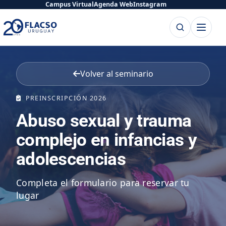
Saltar
Saltar
Campus Virtual
Agenda Web
Instagram
al
al
Buscar
Abrir
contenido
contenido
menú
principal
Volver al seminario
PREINSCRIPCIÓN 2026
Abuso sexual y trauma
complejo en infancias y
adolescencias
Completa el formulario para reservar tu
lugar