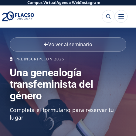
Saltar
Saltar
Campus Virtual
Agenda Web
Instagram
al
al
Buscar
Abrir
contenido
contenido
menú
principal
Volver al seminario
PREINSCRIPCIÓN 2026
Una genealogía
transfeminista del
género
Completa el formulario para reservar tu
lugar