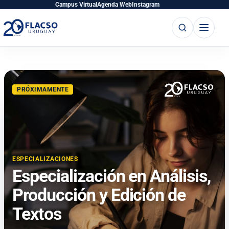
Saltar
Saltar
Campus Virtual
Agenda Web
Instagram
al
al
Buscar
Abrir
contenido
contenido
menú
principal
PRÓXIMAMENTE
ESPECIALIZACIONES
Especialización en Análisis,
Producción y Edición de
Textos