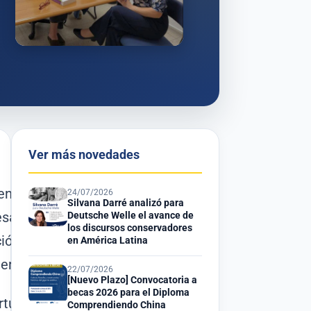
Ver más novedades
cuentro con la Lic. Andrea
24/07/2026
Silvana Darré analizó para
sarrollo Social (MIDES), con el
Deutsche Welle el avance de
los discursos conservadores
ión interinstitucional
en América Latina
erio.
22/07/2026
[Nuevo Plazo] Convocatoria a
becas 2026 para el Diploma
rtunidades de colaboración en
Comprendiendo China