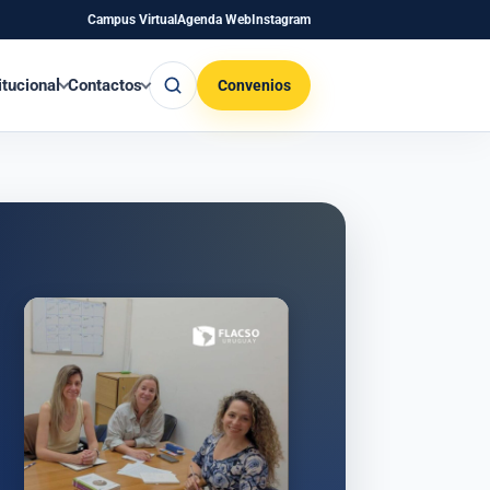
Campus Virtual
Agenda Web
Instagram
Buscar
itucional
Contactos
Convenios