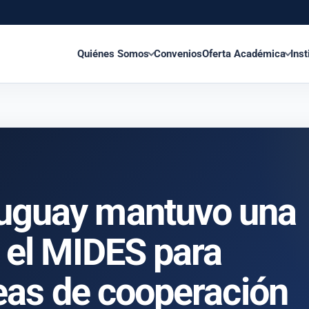
Quiénes Somos
Convenios
Oferta Académica
Inst
uguay mantuvo una
 el MIDES para
neas de cooperación