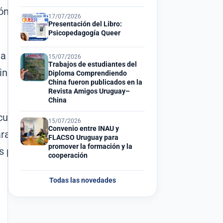
ón continua para el personal del
17/07/2026
Presentación del Libro:
Psicopedagogía Queer
a Kopl, coordinadora
15/07/2026
Trabajos de estudiantes del
iniscalco, encargada de
Diploma Comprendiendo
China fueron publicados en la
Revista Amigos Uruguay–
China
culación institucional que
15/07/2026
Convenio entre INAU y
 fortalecer la formación y el
FLACSO Uruguay para
promover la formación y la
s públicas.
cooperación
Todas las novedades