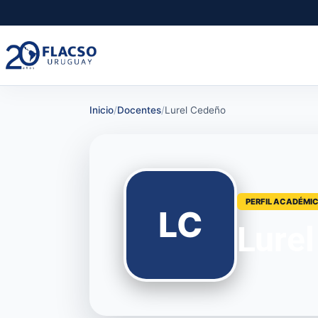
Saltar
Saltar
al
al
contenido
contenido
principal
Inicio
/
Docentes
/
Lurel Cedeño
PERFIL ACADÉMI
LC
Lure