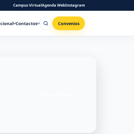
Campus Virtual
Agenda Web
Instagram
Buscar
ucional
Contactos
Convenios
←
Volver al listado