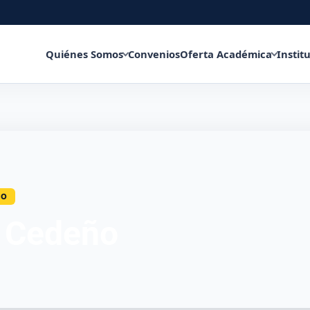
Quiénes Somos
Convenios
Oferta Académica
Instit
CO
l Cedeño