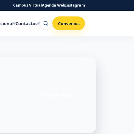
Campus Virtual
Agenda Web
Instagram
Buscar
ucional
Contactos
Convenios
←
Volver al listado