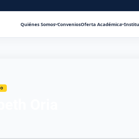
Quiénes Somos
Convenios
Oferta Académica
Instit
CO
beth Oria