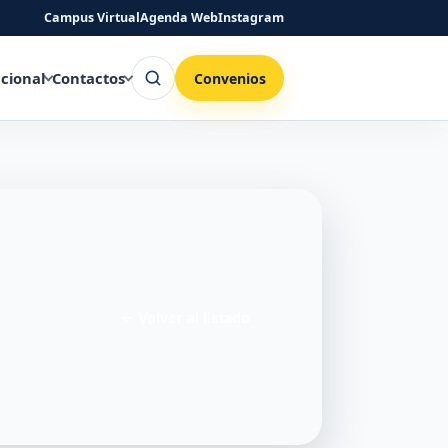
Campus Virtual
Agenda Web
Instagram
Buscar
ucional
Contactos
Convenios
←
Volver al listado