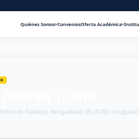
Quiénes Somos
Convenios
Oferta Académica
Instit
CO
 Andrea Tuana
Políticas Públicas de Igualdad (FLACSO Uruguay)