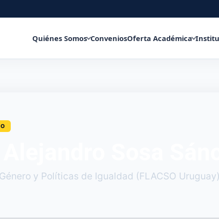
Quiénes Somos
Convenios
Oferta Académica
Instit
CO
 Alejandro Sosa Sán
 Género y Políticas de Igualdad (FLACSO Uruguay