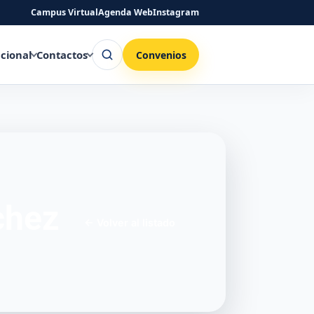
Campus Virtual
Agenda Web
Instagram
Buscar
ucional
Contactos
Convenios
chez
←
Volver al listado
)