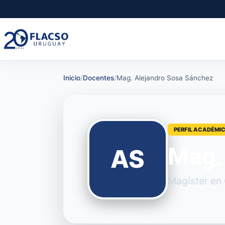
Saltar
Saltar
al
al
contenido
contenido
principal
Inicio
/
Docentes
/
Mag. Alejandro Sosa Sánchez
PERFIL ACADÉMI
Mag.
AS
Magíster en