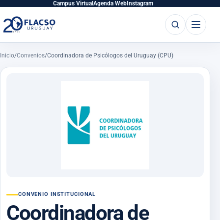
Saltar
Saltar
Campus Virtual
Agenda Web
Instagram
al
al
Buscar
Abrir
contenido
contenido
principal
menú
Inicio
/
Convenios
/
Coordinadora de Psicólogos del Uruguay (CPU)
CONVENIO INSTITUCIONAL
Coordinadora de