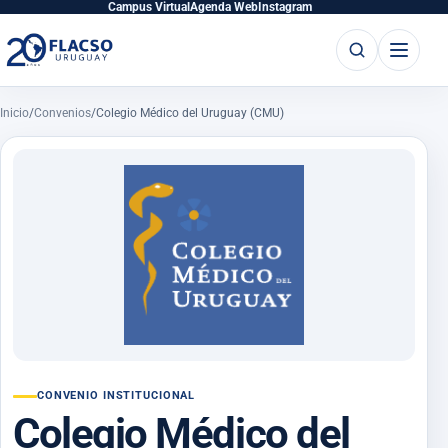
Saltar
Saltar
Campus Virtual
Agenda Web
Instagram
al
al
Buscar
Abrir
contenido
contenido
principal
menú
Inicio
/
Convenios
/
Colegio Médico del Uruguay (CMU)
CONVENIO INSTITUCIONAL
Colegio Médico del