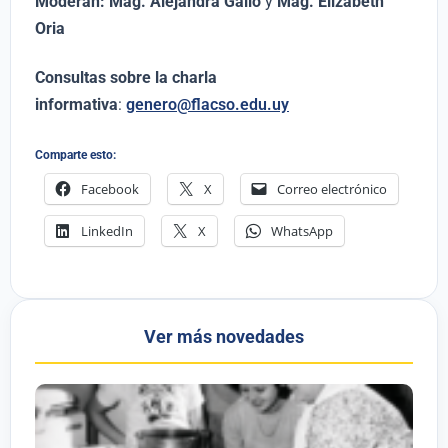
Moderan:
Mag. Alejandra Gallo
y
Mag. Elizabeth
Oria
Consultas sobre la charla
informativa
:
genero@flacso.edu.uy
Comparte esto:
Facebook
X
Correo electrónico
LinkedIn
X
WhatsApp
Ver más novedades