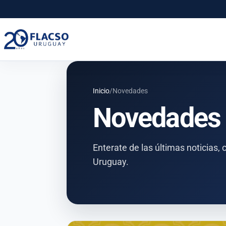
Saltar
Saltar
al
al
contenido
contenido
principal
Inicio
/
Novedades
Novedades
Enterate de las últimas noticias
Uruguay.