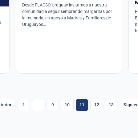
M
Desde FLACSO Uruguay invitamos a nuestra
comunidad a seguir sembrando margaritas por
F
la memoria, en apoyo a Madres y Familiares de
B
s
Uruguayos…
n
h
inación
terior
1
…
9
10
11
12
13
Siguie
radas