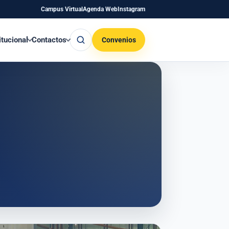
Campus Virtual
Agenda Web
Instagram
Buscar
itucional
Contactos
Convenios