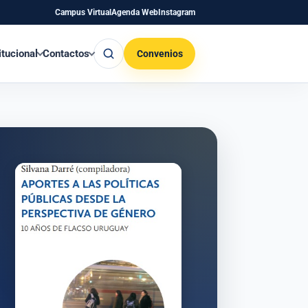
Campus Virtual
Agenda Web
Instagram
Buscar
itucional
Contactos
Convenios