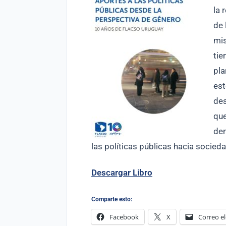
la 
de 
mi
tie
pla
est
des
que
de
las políticas públicas hacia socie
Descargar Libro
Comparte esto:
Facebook
X
Correo el