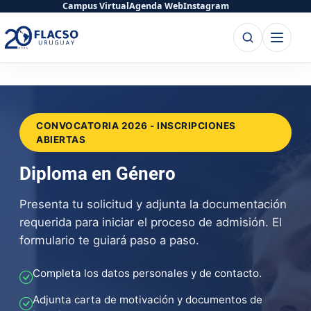
Saltar
Saltar
Campus Virtual
Agenda Web
Instagram
al
al
Buscar
Abrir
contenido
contenido
menú
principal
CONVOCATORIA 2026 - INSCRIPCIONES
ABIERTAS
Diploma en Género
Presenta tu solicitud y adjunta la documentación
requerida para iniciar el proceso de admisión. El
formulario te guiará paso a paso.
Completa los datos personales y de contacto.
Adjunta carta de motivación y documentos de