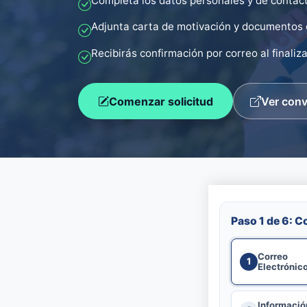
Completa los datos personales y de contact
Adjunta carta de motivación y documentos 
Recibirás confirmación por correo al finaliza
Comenzar solicitud
Ver conv
Paso 1 de 6: C
Correo
1
Electrónic
Informació