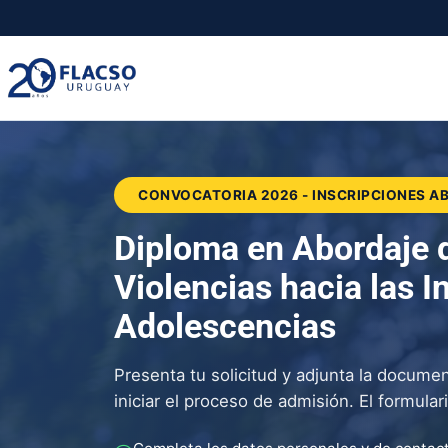
Saltar
Saltar
al
al
contenido
contenido
principal
CONVOCATORIA 2026 - INSCRIPCIONES A
Diploma en Abordaje d
Violencias hacia las I
Adolescencias
Presenta tu solicitud y adjunta la docume
iniciar el proceso de admisión. El formular