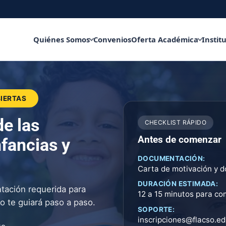
Quiénes Somos
Convenios
Oferta Académica
Instit
BIERTAS
e las
CHECKLIST RÁPIDO
Antes de comenzar
nfancias y
DOCUMENTACIÓN:
Carta de motivación y 
DURACIÓN ESTIMADA:
ntación requerida para
12 a 15 minutos para co
io te guiará paso a paso.
SOPORTE:
inscripciones@flacso.ed