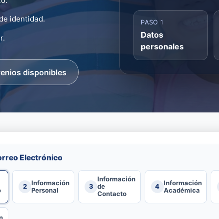
o.
de identidad.
PASO 1
Datos
r.
personales
enios disponibles
orreo Electrónico
Información
Información
Información
2
3
de
4
o
Personal
Académica
Contacto
n