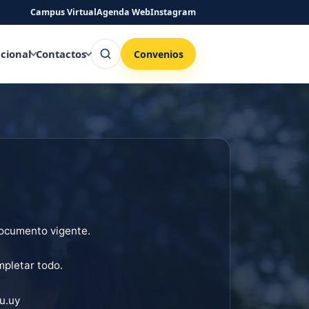
Campus Virtual
Agenda Web
Instagram
Buscar
ucional
Contactos
Convenios
documento vigente.
mpletar todo.
u.uy